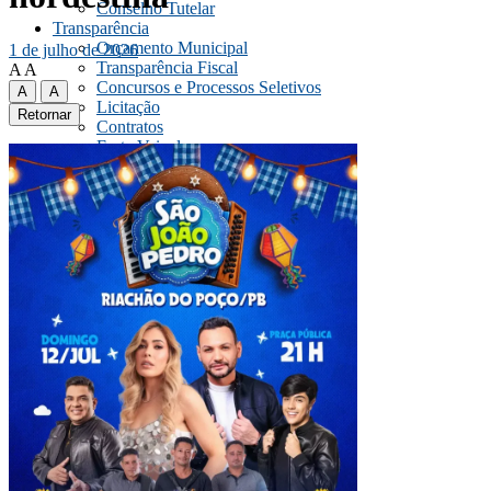
Conselho Tutelar
Transparência
Orçamento Municipal
1 de julho de 2026
Transparência Fiscal
A
A
Concursos e Processos Seletivos
A
A
Licitação
Retornar
Contratos
Frota Veicular
Dados Abertos
Servidor
Imprensa
Diário Oficial
Notícias
Navegação