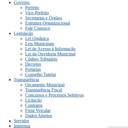
Governo
Prefeito
Vice-Prefeito
Secretarias e Órgãos
Estrutura Organizacional
Fale Conosco
Legislação
Lei Orgânica
Leis Municipais
Lei de Acesso à Informação
Lei da Ouvidoria Municipal
Código Tributário
Decretos
Portarias
Conselho Tutelar
Transparência
Orçamento Municipal
Transparência Fiscal
Concursos e Processos Seletivos
Licitação
Contratos
Frota Veicular
Dados Abertos
Servidor
Imprensa