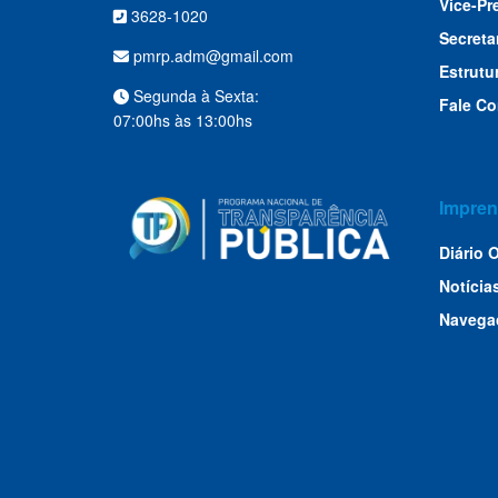
Vice-Pr
3628-1020
Secreta
pmrp.adm@gmail.com
Estrutu
Segunda à Sexta:
Fale C
07:00hs às 13:00hs
Impren
Diário O
Notícia
Navega