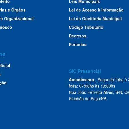
efeito
Leis Municipais
rias e Órgãos
Lei de Acesso à Informação
ra Organizacional
Lei da Ouvidoria Municipal
onosco
Código Tributário
Decretos
Portarias
sa
ficial
SIC Presencial
s
Atendimento
: Segunda-feira à 
ção
feira: 07:00hs às 13:00hs
Rua João Ferreira Alves, S/N, Ce
Riachão do Poço/PB.