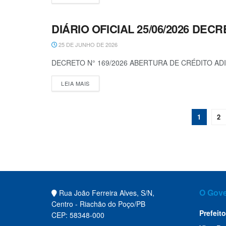
DIÁRIO OFICIAL 25/06/2026 DECRE
DECRETOS
25 DE JUNHO DE 2026
DECRETO N° 169/2026 ABERTURA DE CRÉDITO AD
LEIA MAIS
1
2
O Gov
Rua João Ferreira Alves, S/N,
Centro - Riachão do Poço/PB
Prefeito
CEP: 58348-000